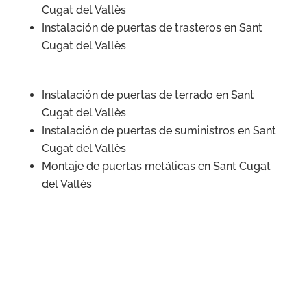
Cugat del Vallès
Instalación de puertas de trasteros en Sant
Cugat del Vallès
Instalación de puertas de terrado en Sant
Cugat del Vallès
Instalación de puertas de suministros en Sant
Cugat del Vallès
Montaje de puertas metálicas en Sant Cugat
del Vallès