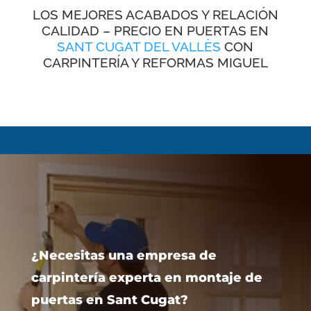
LOS MEJORES ACABADOS Y RELACIÓN
CALIDAD – PRECIO EN PUERTAS EN
SANT CUGAT DEL VALLÈS
CON
CARPINTERÍA Y REFORMAS MIGUEL
¿Necesitas una empresa de
carpintería experta en montaje de
puertas en Sant Cugat?