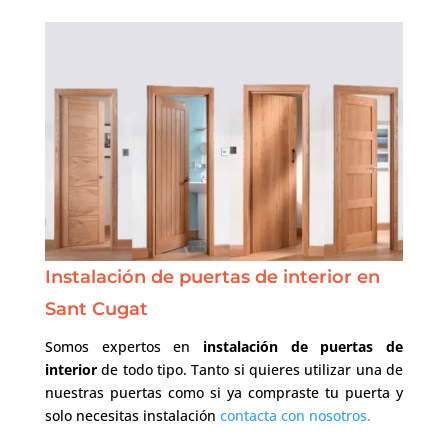
Instalación de puertas de interior en
Sant Cugat
Somos expertos en
instalación de puertas de
interior
de todo tipo. Tanto si quieres utilizar una de
nuestras puertas como si ya compraste tu puerta y
solo necesitas instalación
contacta con nosotros.