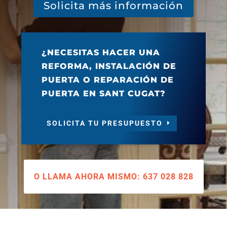
Solicita más información
¿NECESITAS HACER UNA
REFORMA, INSTALACIÓN DE
PUERTA O REPARACIÓN DE
PUERTA EN SANT CUGAT?
SOLICITA TU PRESUPUESTO
O LLAMA AHORA MISMO: 637 028 828