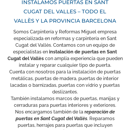
INSTALAMOS PUERTAS EN SANT
CUGAT DEL VALLES – TODO EL
VALLÈS Y LA PROVINCIA BARCELONA
Somos Carpintería y Reformas Miguel empresa
especializada en reformas y carpintería en Sant
Cugat del Vallès. Contamos con un equipo de
especialistas en
instalación de puertas en Sant
Cugat del Vallès
con amplia experiencia que pueden
instalar y reparar cualquier tipo de puerta.
Cuenta con nosotros para la instalación de puertas
metálicas, puertas de madera, puertas de interior
lacadas o barnizadas, puertas con vidrio y puertas
deslizantes.
También instalamos marcos de puertas, manijas y
cerraduras para puertas interiores y exteriores.
Nos encargamos también de la
r
eparación de
puertas en Sant Cugat del Vallès
.
Reparamos
puertas, herrajes para puertas que incluyen