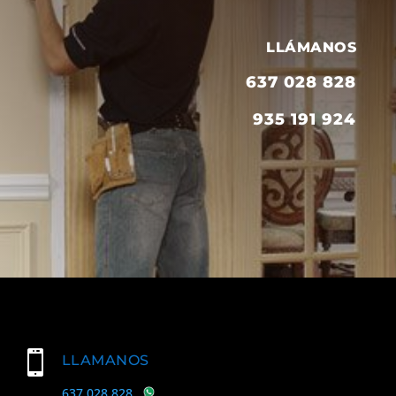
LLÁMANOS
637 028 828
935 191 924

LLAMANOS
637 028 828