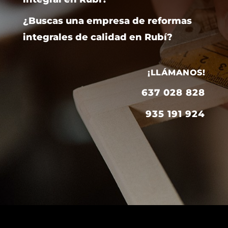
¿Buscas una empresa de reformas
integrales de calidad en Rubí?
¡LLÁMANOS!
637 028 828
935 191 924